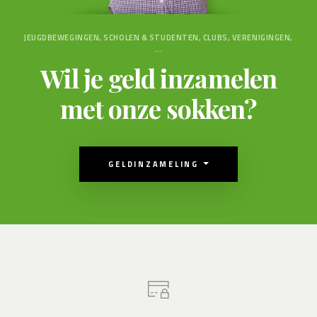
JEUGDBEWEGINGEN, SCHOLEN & STUDENTEN, CLUBS, VERENIGINGEN,
...
Wil je geld inzamelen
met onze sokken?
GELDINZAMELING