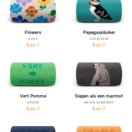
Flowers
Papegaaiduiker
ECRU
ZEEBLAUW
8,90 €
8,90 €
Vert Pomme
Slapen als een marmot
GROEN
BRUIN GEMENGD
8,90 €
8,90 €